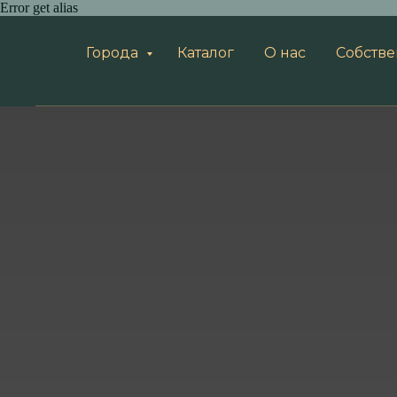
Error get alias
Города
Каталог
О нас
Собств