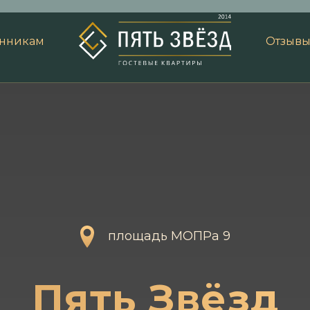
енникам
Отзыв
площадь МОПРа 9
Пять Звёзд