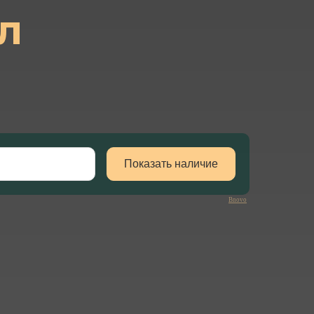
л
Bnovo