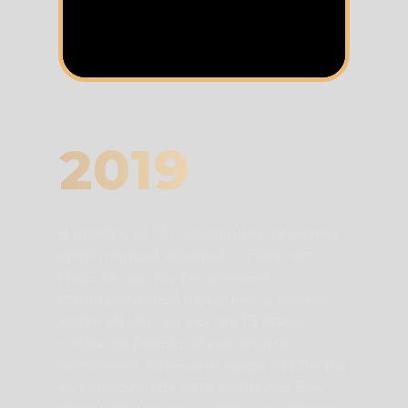
2019
В ноябре 2019 г. компания отметила
свой первый юбилей — Пять лет —
Пять Звёзд ! На фееричный
стилизованный праздник в банкет-
холле «Небо» на высоте 18 этажа
собрался большой коллектив
компании, приехали наши партнеры
из городов, где есть филиалы. Все