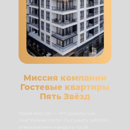
Миссия компании
Гостевые квартиры
Пять Звёзд
Наша миссия — это довольные,
счастливые гости. Окружить заботой
и вниманием каждого гостя,