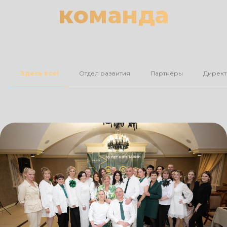
команда
Здесь все!
Отдел развития
Партнёры
Дирек