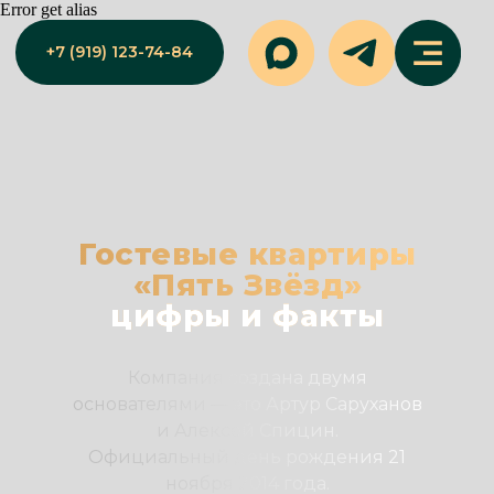
Error get alias
+7 (919) 123-74-84
Гостевые квартиры
«Пять Звёзд»
цифры и факты
Компания создана двумя
основателями — это Артур Саруханов
и Алексей Спицин.
Официальный день рождения 21
ноября 2014 года.