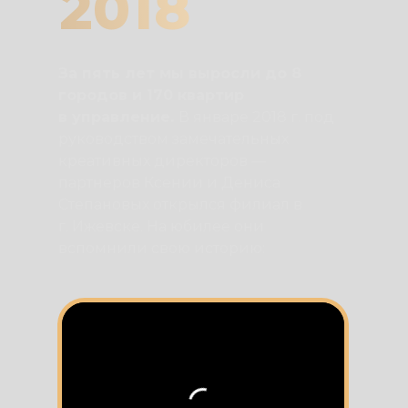
2018
За пять лет мы выросли до 8
городов и 170 квартир
в управление.
В январе 2018 г. под
руководством замечательных
креативных директоров —
партнеров Ксении и Дениса
Степановых открылся филиал в
г. Ижевске. На юбилее они
вспомнили свою историю: