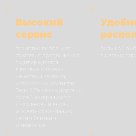
Высокий
Удобн
сервис
распо
грамотно выбранная
большой выб
стратегия продвижения
по всему гор
подтверждается
в первую очередь
качеством сервиса,
которого мы достигли.
Ведь 90% наших дорогих
гостей возвращаются
к нам вновь и вновь,
и советуют компанию
своим близким
и знакомым