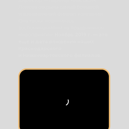
директор — партнер Анастасия
Ломова открыла самый большой
и динамичный филиал компании.
Она также поделилась
воспоминаниями на праздничном
мероприятии:
Ноябрь 2019 г. — это
еще и дата рождения наших
Краснодарского
и Нижневартовского филиалов.