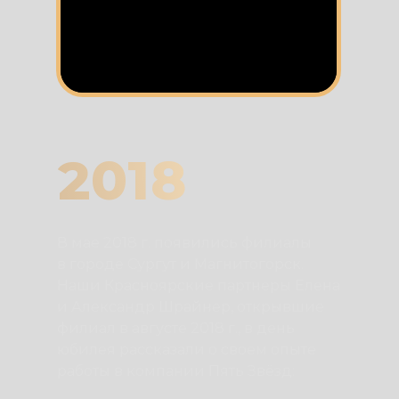
2018
В мае 2018 г. появились филиалы
в городе Сургут и Магнитогорск.
Наши Красноярские партнеры Елена
и Александр Шрайнер, открывшие
филиал в августе 2018 г., в день
юбилея рассказали о своем опыте
работы в компании Пять Звёзд: