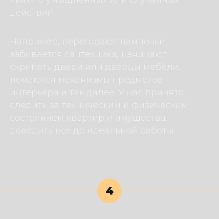
чьих-то умышленных или случайных
действий:
Например, перегорают лампочки,
забивается сантехника, начинают
скрипеть двери или дверцы мебели,
ломаются механизмы предметов
интерьера и так далее. У нас принято
следить за техническим и физическим
состоянием квартир и имущества,
доводить все до идеальной работы.
4