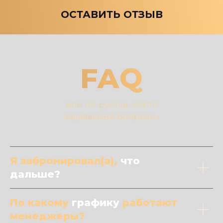
ОСТАВИТЬ ОТЗЫВ
FAQ
или по-русски «Часто
Задаваемые Вопросы»
Я забронировал(а),
что
дальше?
По какому
графику
работают
менеджеры?