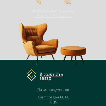
apart-forvip@mail.ru
+7 (919) 123-74-84
© 2025 ПЯТЬ
ЗВЕЗД
Пакет документов
Сайт создан FETA
KEIS