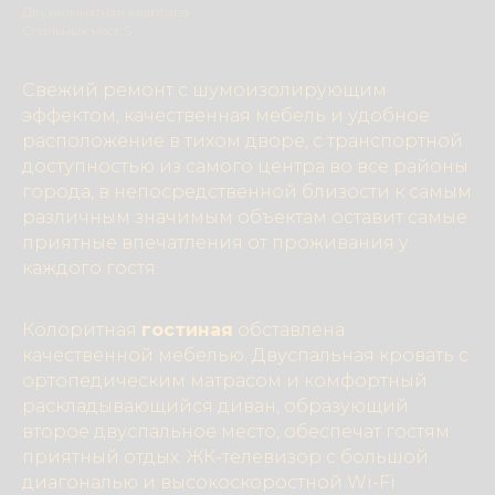
Двухкомнатная квартира
Спальных мест: 5
Свежий ремонт с шумоизолирующим
эффектом, качественная мебель и удобное
расположение в тихом дворе, с транспортной
доступностью из самого центра во все районы
города, в непосредственной близости к самым
различным значимым объектам оставит самые
приятные впечатления от проживания у
каждого гостя.
Колоритная
гостиная
обставлена
качественной мебелью. Двуспальная кровать с
ортопедическим матрасом и комфортный
раскладывающийся диван, образующий
второе двуспальное место, обеспечат гостям
приятный отдых. ЖК-телевизор с большой
диагональю и высокоскоростной Wi-Fi