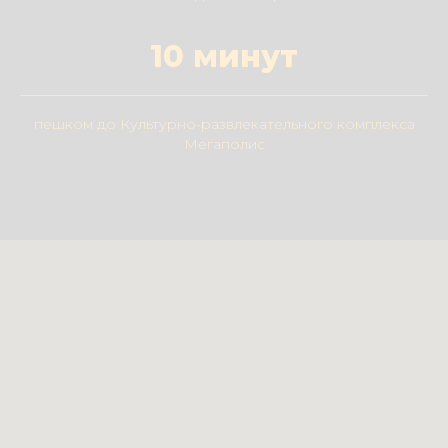
10 минут
пешком до Культурно-развлекательного комплекса
Мегаполис