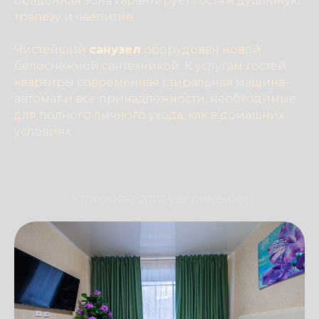
обеденная зона гарантирует гостям душевную
трапезу и чаепитие.
Чистейший
санузел
оборудован новой
белоснежной сантехникой. К услугам гостей
квартиры современная стиральная машина-
автомат и все принадлежности, необходимые
для полного личного ухода, как в домашних
условиях.
Кликните для увеличения