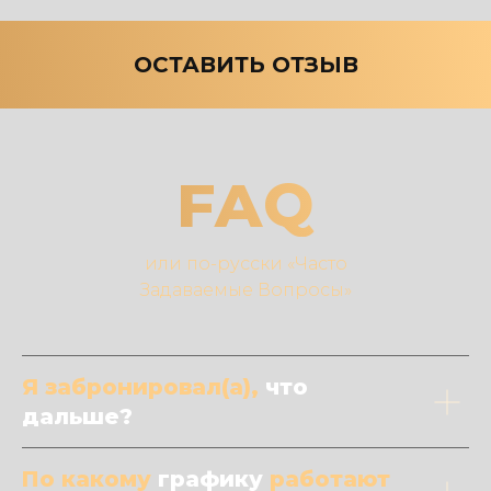
ОСТАВИТЬ ОТЗЫВ
FAQ
или по-русски «Часто
Задаваемые Вопросы»
Я забронировал(а),
что
дальше?
По какому
графику
работают