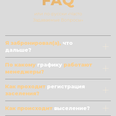
FAQ
или по-русски «Часто
Задаваемые Вопросы»
Я забронировал(а),
что
дальше?
По какому
графику
работают
менеджеры?
Как проходит
регистрация
заселения?
Как происходит
выселение?