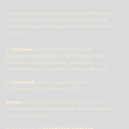
Шикарная двухкомнатная евроквартира в
самом сердце города с евроремонтом в
светлых тонах: натяжные потолки, ламинат,
кафель.
В
спальне
располагается большая
двуспальная кровать с ортопедическим
матрасом, кондиционер, удобный
и вместительный зеркальный шкаф-купе.
В
гостиной
— раскладной диван,
ЖК телевизор (кабельное TV).
Кухня
оборудована всеми различными
столовыми приборами для приготовления
изысканных блюд.
В просторной
туалетной комнате
,