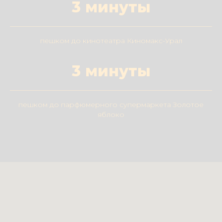
3 минуты
пешком до кинотеатра Киномакс-Урал
3 минуты
пешком до парфюмерного супермаркета Золотое
яблоко